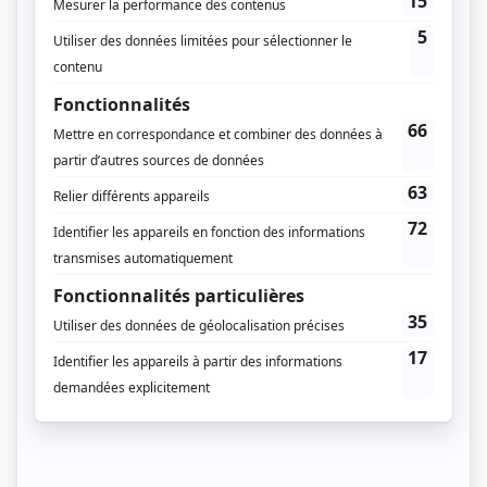
Frank Tremblay
Annie Langlois
Production exécutive
Charles Lafortune
Nicola Merola
Sylvie Desrochers
Production déléguée
Nancy Gauthier II
Réalisation-coordination
Stéphane Simard
Script-édition
Pierre Houle
Marc Bisaillon
Musique