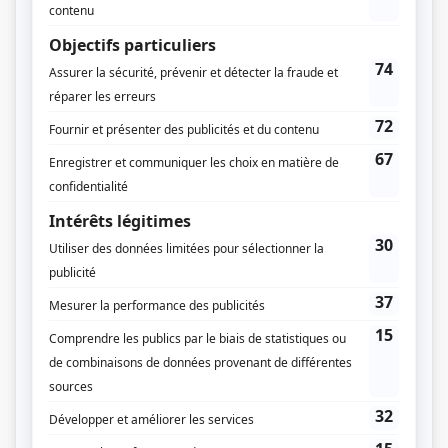
Claude C. Blanchard
Frédérik D'Amours
Production
Izabel Chevrier
Textes
Daniel Chiasson
Donald Bouthillette
Stéphane Hogue
Nadine Bismuth
Émilie Ouellette
Alexandre Laferrière
Mathieu Denis
Erika Mathieu
Izabel Chevrier
Marc Bisaillon
Pierre Houle
Francis Le Borgne