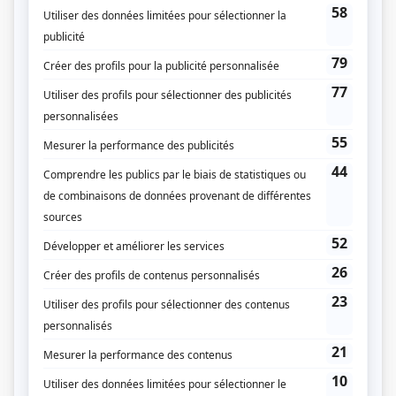
accusation de meurtre, la scène de crime est dévoilée selon le point de vue de
l'agresseur, de la victime et parfois d'un témoin. Lorsque la Défense et la
Couronne sautent dans l'arène de la Cour pour s'affronter, le téléspectateur
découvre tous les éléments qui lui permettent alors de jouer le rôle de juré.
Après avoir tout entendu, quelle vérité décidera-t-il de croire? Quel sera son
verdict? Idée originale de Me Richard Dubé.
(Fourni par la production)
Liens
Fiche de
Indéfendable
sur Showbizz.net
Genre
Série annuelle
Réalisation
Mariane McGraw
Marc G. Carbonneau
Marc-André Girard
Anne de Léan