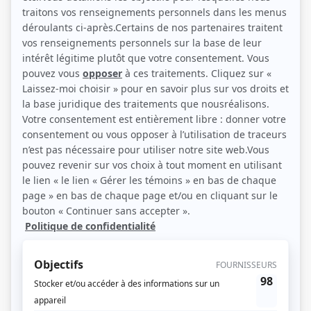
Michel Laperrière, Julie Trépanier, Maxim Roy, Sébastien Delorme, Mathieu
Baron (Source: Québecor)
Description sommaire de l'histoire
L'univers fascinant du cabinet d'avocats de la défense en droit criminel
Lapointe-Macdonald, où chaque client est habité par l'angoisse de se voir
condamné pour un acte criminel qu'il aurait commis ou pas. Pour chaque