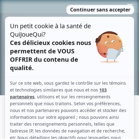
Passer
MENU
au
contenu
Recherche avancée »
INDÉFENDABLE
Fiche détaillée
Liste des épisodes