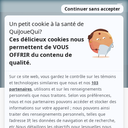
Passer
MENU
au
contenu
Recherche avancée »
JULIE VINCENT