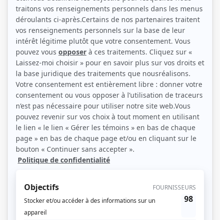
(Source: Photo: Agence Globensky)
Liens
Fiche de Julie Vincent sur Showbizz.net
Personnages
Ravages
(
Marie-Hélène Deléan
2026
-
)