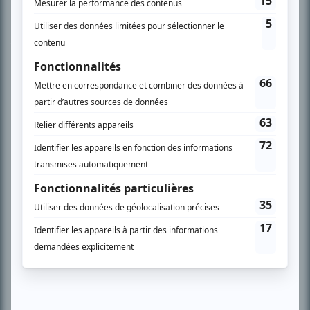
Chroniqueur télé du journal Le Soleil depuis 2001, Richard Therrien carbure à
son petit écran. Celui qu’on surnomme parfois «l’encyclopédie de la
télévision» a d’abord oeuvré au magazine TV Hebdo de 1996 à 2001. Sa
spécialité: la télé québécoise. On peut l’entendre régulièrement commenter
l’actualité télévisuelle au 98,5.
En savoir plus »
SUR LE RÉSEAU BIZZ MÉDIA
PLAN DU SITE
Accueil
Liste des oeuvres
Liste des comédiens