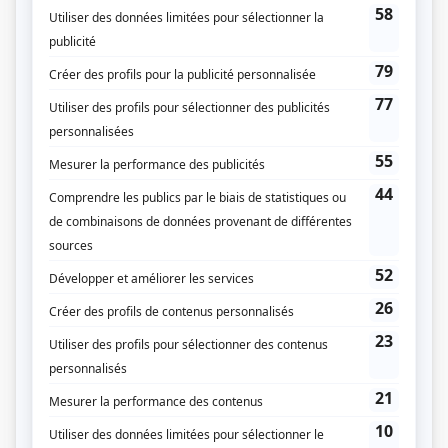
Libre dès maintenant
(
)
Les Armes
(
Diane Laurin
2025
)
Indéfendable
(
Mme Bordo
2025
)
À coeur battant (2023)
(
Marthe Legault
2024
)
Doute raisonnable
(
Rosie
)
Hubert & Fanny
(
Noëlla
)
District 31
(
Louise Lavoie
2021
-
2022
)
Les jeunes loups
(
Denise
2016
)
Toute la vérité
(
Huguette
2010
)
Trauma
(
Anesthésiste
)
La galère
(
Psychologue
2011
)
Virginie
(
Dominique Latreille
)
Femmes en mémoire
(
Julie
)
Avec un grand A: Quand j'aurai 80...
(
Caroline
)
Cormoran
(
Léonie Labrecque
)
Avec un grand A: Ève et Henri
(
Ève Dubois
)
Des dames de coeur
(
Marie-Claude Lapierre
1987
)