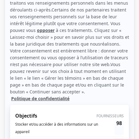
(Source: Agence Marie-Ève Lafond)
Liens
Fiche de Zakary Auclair sur Showbizz.net
Personnages
Dernière seconde
(
Guillaume
2026
)