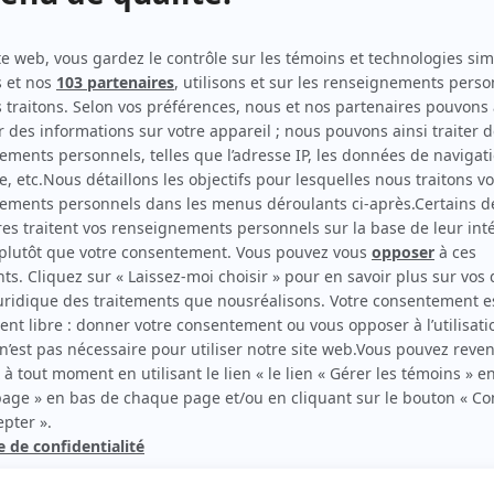
Antigang
(
Policier
2025
)
Empathie
(
Policier
)
STAT
(
Policier
2023
)
Indéfendable
(
Collègue policier
2024
)
Fugueuse
(
Policier piéton
2020
)
District 31
(
Policier
2020
)
rd Therrien carbure à son petit écran. Celui qu’on surnomme parfois «l’encyclopédie 
1996 à 2001. Sa spécialité: la télé québécoise. On peut l’entendre régulièrement