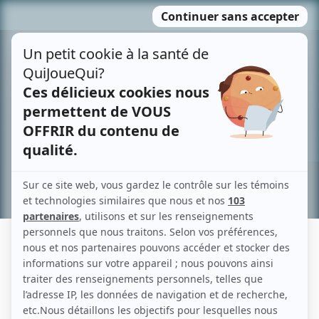
Passer
MENU
au
contenu
Recherche avancée »
BENOÎT RIVEST
Liens
Fiche de Benoît Rivest sur Showbizz.net