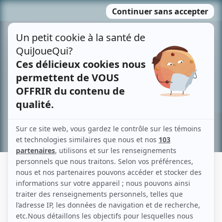
Passer
MENU
au
contenu
Recherche avancée »
ANDRÉ LATOUR
Liens
Fiche de André Latour sur Showbizz.net