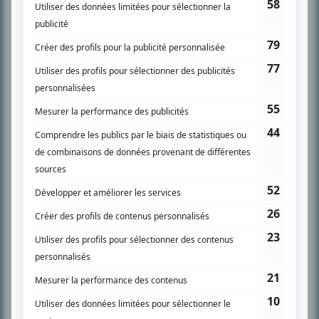
son petit écran. Celui qu’on surnomme parfois «l’encyclopédie de la
télévision» a d’abord oeuvré au magazine TV Hebdo de 1996 à 2001. Sa
spécialité: la télé québécoise. On peut l’entendre régulièrement commenter
l’actualité télévisuelle au 98,5.
En savoir plus »
SUR LE RÉSEAU BIZZ MÉDIA
PLAN DU SITE
Accueil
Liste des oeuvres
Liste des comédiens
Recherche avancée
À propos