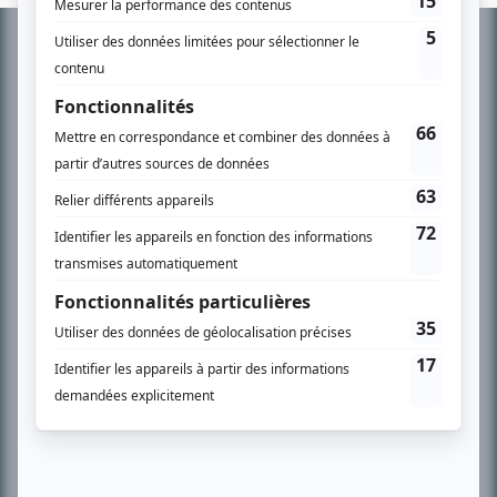
Informations
complémentaires
À PROPOS
Chroniqueur télé du journal Le Soleil depuis 2001, Richard Therrien carbure à
son petit écran. Celui qu’on surnomme parfois «l’encyclopédie de la
télévision» a d’abord oeuvré au magazine TV Hebdo de 1996 à 2001. Sa
spécialité: la télé québécoise. On peut l’entendre régulièrement commenter
l’actualité télévisuelle au 98,5.
En savoir plus »
SUR LE RÉSEAU BIZZ MÉDIA
PLAN DU SITE
Accueil