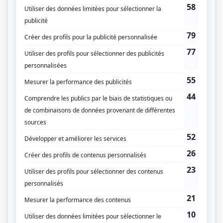
The Sticky
(
Rémy Bouchard
)
Bellefleur
(
Alex
)
Indéfendable
(
Adam Benoit
2024
-
)
Terreur 404
(
Philippe
)
Angles morts
(
Philippe
)
Vitrerie Joyal
(
Alain Landry
)
Chef d'orchestre
(
Dom
)
Michel Tremblay en quatre-vingts temps
(
Léopold
)
La confrérie
(
Patrice
)
Le bonheur
(
Jocelyn
)
Les beaux malaises 2.0
(
Charles
)
Léo
(
Perreault
)
Épidémie
(
Laurent Demers
)
Les Invisibles
(
Guillaume Cyr
)
Une autre histoire
(
Benjamin Courchesne
)
Clash
(
Steph Varek
)
Fatale-Station
(
Alexandre
)