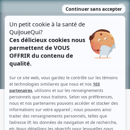
Passer
MENU
au
contenu
Recherche avancée »
GUILLAUME CYR