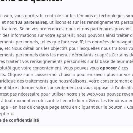
Indéfendable
(
Lili
2023
)
Saint-Jean-du-Lac
(
Amie de Geneviève
)
La nuit où Laurier Gaudreault s'est réveillé
(
Valéry
)
Virage – Double faute
(
Shirley
)
Doute raisonnable
(
Erika Gilbert
2026
)
5e rang
(
Violine Metelus
2022
)
rd Therrien carbure à son petit écran. Celui qu’on surnomme parfois «l’encyclopédie 
1996 à 2001. Sa spécialité: la télé québécoise. On peut l’entendre régulièrement