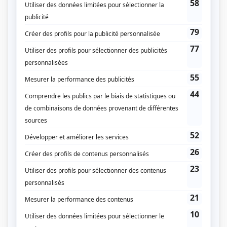
Alertes
(
Antoine Campeau
2022
)
Mea Culpa
(
Charles Augustin
)
Projet Innocence
(
Manny Tucker
2024
)
L'empereur
(
Auguste Désiré
)
Aller simple
(
Yves Bougie
)
Chaos
(
Jean-François
)
5e rang
(
Médecin de Faubert
2024
)
Une autre histoire
(
Sergent-détective Carl-Édouard Morris
2021
)
Clash
(
Prof d'Arielle
)
En tout cas
(
Médecin
)
Blue Moon
(
Tueur américain
)
District 31
(
François Asselin
2016
-
2022
)
Prémonitions
(
Michel Joseph
)
Ruptures
(
Officier de police
)
30 vies
(
Martin
2015
)