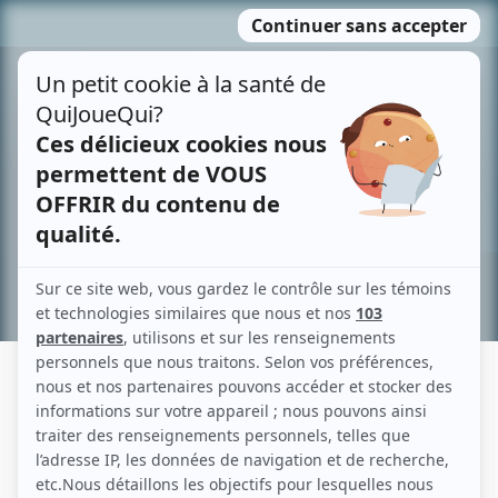
Passer
MENU
au
contenu
Recherche avancée »
RALPH PROSPER