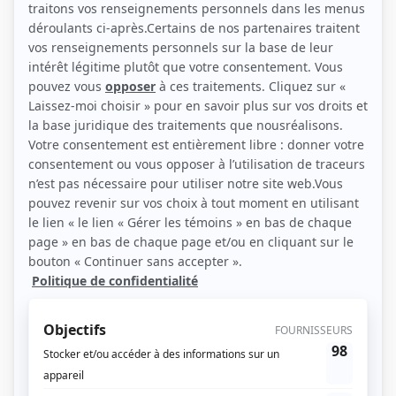
(Source: Photo: Olivier Poupart)
Liens
Fiche de Ralph Prosper sur Showbizz.net
Personnages
Indéfendable
(
Stanley Magloire
2023
)