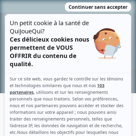
Passer
MENU
au
contenu
Recherche avancée »
CLAUDE C. BLANCHARD
Liens
Fiche de Claude C. Blanchard sur Showbizz.net