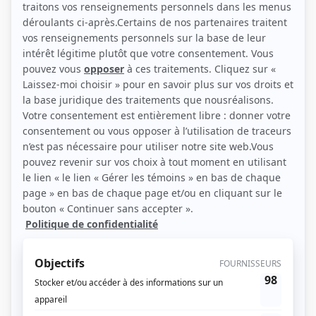
Récompenses
Séries ou téléromans
Prix Gémeaux 2011 - Meilleure réalisation jeunesse fiction - Tactik
Contributions
Drazilion
Réalisateur
Drazilion
Réalisateur-coordonnateur
Indéfendable
Réalisateur
Subito texto
Réalisateur
L'appart du 5e
Réalisateur
Les Argonautes
Réalisateur
Tactik
Réalisateur
Stan et ses stars
Réalisateur
Kaboum
Réalisateur
Allô Pierre-L'Eau
Réalisateur