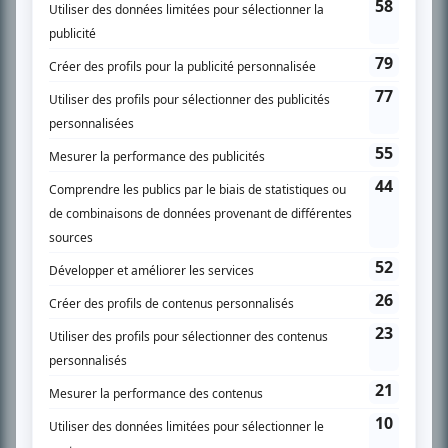
l’actualité télévisuelle au 98,5.
En savoir plus »
SUR LE RÉSEAU BIZZ MÉDIA
PLAN DU SITE
Accueil
Liste des oeuvres
Liste des comédiens
Recherche avancée
À propos
Nous contacter
Termes et conditions