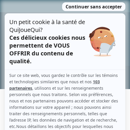
Passer
MENU
au
contenu
Recherche avancée »
RUDY MAGNAN
Liens
Fiche de Rudy Magnan sur Showbizz.net