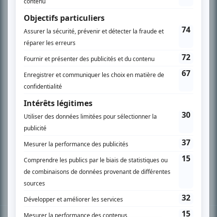
PLAN DU SITE
Accueil
Liste des oeuvres
Liste des comédiens
Recherche avancée
À propos
Nous contacter
Termes et conditions
Politique de confidentialité
Gestion du consentement