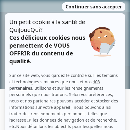
Passer
MENU
au
contenu
Recherche avancée »
GUILLAUME TREMBLAY