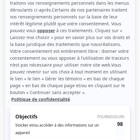
(Source: Showbizz.net / Patrick Lamarche)
Liens
Fiche de Guillaume Tremblay sur Showbizz.net
Personnages
Indéfendable
(
Sergent Paré
2023
-
)
Splendeur & Influence
(
Narrateur
)
Sorcières
(
Darius Boileau
2023
-
2024
)
Audrey est revenue
(
Bruno Duquette
)
Faits divers
(
Employé
)