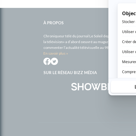
Informations
complémentaires
À PROPOS
Chroniqueur télé du journal Le Soleil depuis 2001, Richa
la télévision» a d’abord oeuvré au magazine TV Hebdo de 
commenter l’actualité télévisuelle au 98,5.
En savoir plus »
SUR LE RÉSEAU BIZZ MÉDIA