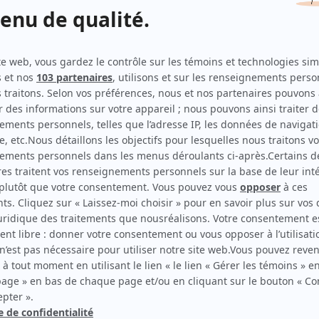
Indéfendable
(
Clément Sirois
2023
)
À coeur battant (2023)
(
Michel Vallée
2023
)
District 31
(
Steve Manning
2017
)
Mémoires vives
(
Fred
2017
)
Unité 9
(
Constable spécial
)
30 vies
(
Sébastien Vigneault
2015
)
Yamaska
(
Alain Gagnon
)
Nos étés
(
Sergent Cloutier
)
Lance et compte I-II-III
(
Jacques Asselin
1988
)