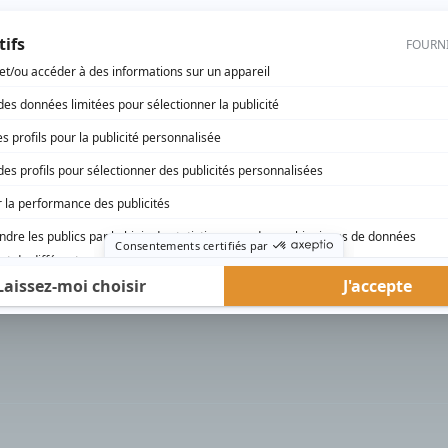
rd Therrien carbure à son petit écran. Celui qu’on surnomme parfois «l’encyclopédie 
1996 à 2001. Sa spécialité: la télé québécoise. On peut l’entendre régulièrement