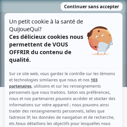
Passer
MENU
au
contenu
Recherche avancée »
JEAN-FRANÇOIS GAUDET