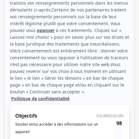
(Photo: Agence artistique Chantal David)
Liens
Fiche de Jean-François Gaudet sur Showbizz.net
Personnages
Indéfendable
(
Aumônier
2024
)
Léo
(
M. Dubeau
)
Une autre histoire
(
M. Thibault
2021
)
Toute la vérité
(
Dr Jacques Royer
)