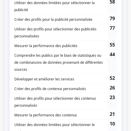
Les Lavigueur : La vraie histoire
(
Gaétan Richard
)
Les Boys
(
Marc Rinfret
)
La galère
(
Homme à l'inauguration
2007
)
La chambre no 13
(
Chauffeur de taxi
)
François en série
(
Charles
)
Il était une fois dans le trouble
(
Boss de Réjean
)
Les Bougon, c'est aussi ça la vie!
(
Maurice
)
450, chemin du Golf
(
Robert
)
L'Auberge du chien noir
(
Jean-Claude Séguin
)
Ayoye!
(
Luc Dufort
)
Réseaux
(
Réalisateur de Fabien Viau
)
Diva
(
Numérologue
)
4 et demi...
(
Jean-Claude Seguin
)
Félix et Ciboulette
(
Félix
)
Frédéric
(
Gaston
)