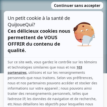
Passer
MENU
au
contenu
Recherche avancée »
ÉRIC CLARK
Liens
Fiche de Éric Clark sur Showbizz.net