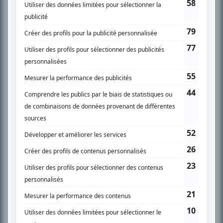
Chroniqueur télé du journal Le Soleil depuis 2001, Richard Therrien carbure à
son petit écran. Celui qu’on surnomme parfois «l’encyclopédie de la
télévision» a d’abord oeuvré au magazine TV Hebdo de 1996 à 2001. Sa
spécialité: la télé québécoise. On peut l’entendre régulièrement commenter
l’actualité télévisuelle au 98,5.
En savoir plus »
SUR LE RÉSEAU BIZZ MÉDIA
PLAN DU SITE
Accueil
Liste des oeuvres
Liste des comédiens
Recherche avancée