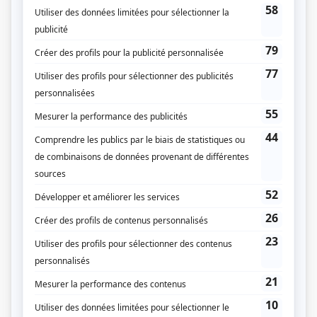
Escouade 99
(
Ravary
)
Faits divers
(
Bob Cadorette
2021
)
Olivier
(
Gilles Rivard
)
Lâcher prise
(
Résident du centre
)
Ouache!
(
M. Albert
)
Boomerang
(
Jacques
)
La théorie du K.O.
(
Gars du câble
)
Ces gars-là
(
Benoît
)
Les pêcheurs
(
Souris
2017
)
Les Bobos
(
Cultivateur
)
O'
(
Garagiste
2019
)
Malenfant
(
Client mécontent
)
Toute la vérité
(
Pierre-Alain Losier et chauffeur de taxi
2013
)
Rock et Rolland
(
Bob
)
Les Boys
(
Quidam
)
Octobre 70 (October 1970)
(
Dionne
)
Destinées
(
Huissier
)