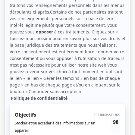
(Photo: Agence artistique Chantal David)
Liens
Fiche de Jean-Marc Dalphond sur Showbizz.net
Personnages
Mukbang
(
Philippe
)
Indéfendable
(
M. Côté
2023
)
L'âge adulte
(
Notaire
)
Sorcières
(
Alain Leclerc
2023
-
2024
)
L'empereur
(
Jean-Claude Pinault
)