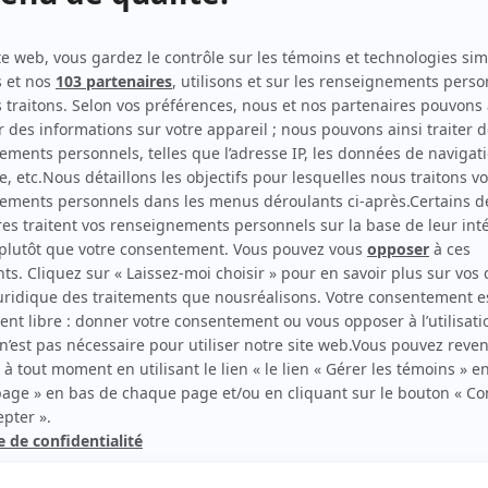
Antigang
(
Policière
2025
)
Indéfendable
(
Gardienne de détention
2024
)
Lâcher prise
(
Consoeur
2018
)
District 31
(
Policière
2020
)
Unité 9
(
IPL au Max
)
Le grand remous
(
Nadine Brisebois
)
rd Therrien carbure à son petit écran. Celui qu’on surnomme parfois «l’encyclopédie 
1996 à 2001. Sa spécialité: la télé québécoise. On peut l’entendre régulièrement