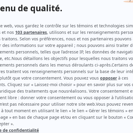
Indéfendable : Sans trace
(
Me Kim Nolin
)
Indéfendable
(
Me Kim Nolin
2024
-
)
Classé secret
(
Liz Olson
)
Fourchette
(
Catherine
)
Mégantic
(
Annick Massé
)
Désobéir: le choix de Chantale Daigle
(
Lise Moisan
)