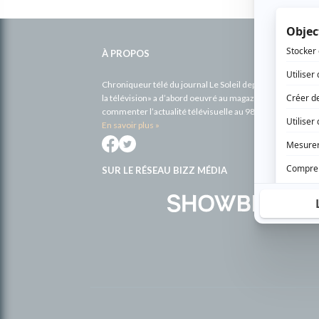
Informations
complémentaires
À PROPOS
Chroniqueur télé du journal Le Soleil depuis 2001, Richa
la télévision» a d’abord oeuvré au magazine TV Hebdo de 
commenter l’actualité télévisuelle au 98,5.
En savoir plus »
SUR LE RÉSEAU BIZZ MÉDIA