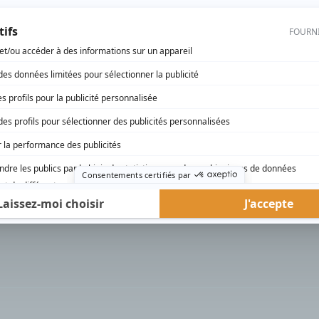
rd Therrien carbure à son petit écran. Celui qu’on surnomme parfois «l’encyclopédie 
1996 à 2001. Sa spécialité: la télé québécoise. On peut l’entendre régulièrement