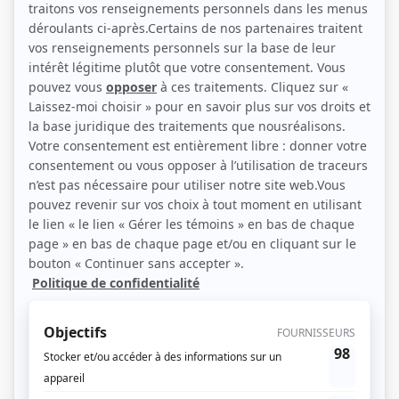
(Photo: Laurence Labat)
Liens
Fiche de Karine Lagueux sur Showbizz.net
Personnages
Indéfendable
(
Annick
2023
)