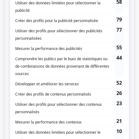
Le temps des framboises
(
Martha, jeune
)
Sorcières
(
Monica
2023
-
)
Aller simple
(
Myriam Ladouceur
)
L'effet secondaire
(
Marie
2020
-
)
District 31
(
Mila Pronovost
2017
)
Le clan
(
Brigitte Bonin
)
Au secours de Béatrice
(
Daphnée Castonguay
2016
)
Mémoires vives
(
Sylvie Chartier
)
Unité 9
(
Béatrice Joly
)
Apparences
(
Fernande
)
1, 2, 3... Géant
(
Mosa
)
Tactik
(
Lorette Quesnel
)
Vice caché
(
Policière
)
Minuit, le soir
(
Anne-Julie
)
Smash
(
Véro
)
Le bleu du ciel
(
Charlotte King
)
Une grenade avec ça?
(
Kelly-Anne Sergerie
)