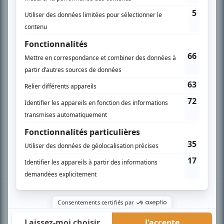
PLAN DU SITE
Accueil
Liste des oeuvres
Liste des comédiens
Recherche avancée
À propos
Nous contacter
Termes et conditions
Politique de confidentialité
Gestion du consentement