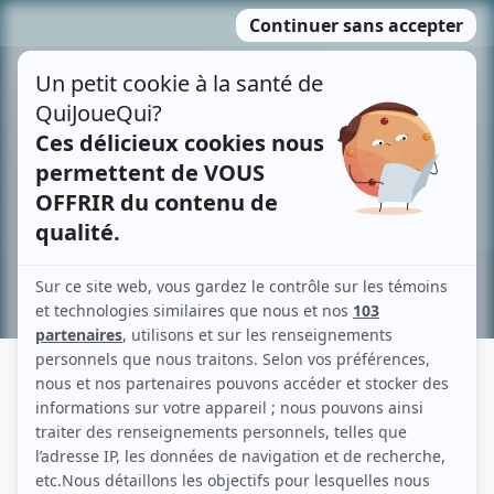
Passer
MENU
au
contenu
Recherche avancée »
DANIEL DULAC
Liens
Fiche de Daniel Dulac sur Showbizz.net