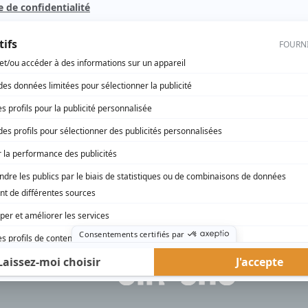
4 et demi...
(
Gabrielle Champagne
1995
-
2001
)
rd Therrien carbure à son petit écran. Celui qu’on surnomme parfois «l’encyclopédie 
1996 à 2001. Sa spécialité: la télé québécoise. On peut l’entendre régulièrement