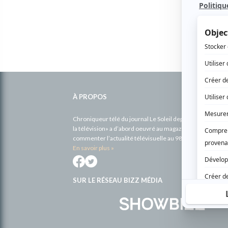
Informations
complémentaires
À PROPOS
Chroniqueur télé du journal Le Soleil depuis 2001, Richa
la télévision» a d’abord oeuvré au magazine TV Hebdo de 
commenter l’actualité télévisuelle au 98,5.
En savoir plus »
SUR LE RÉSEAU BIZZ MÉDIA