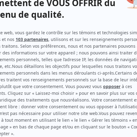
Dumas
(
Hélène Boyer
2025
)
STAT
(
Élise Boileau
2023
)
Indéfendable
(
Martine Boucher
2024
)
Classé secret
(
Diplomate
2023
)
Alertes
(
Sylvie Trahant
2023
)
Les Révoltés
(
Nadia
)
Aller simple : survivre
(
Corine
)
Mégantic
(
Jeanine
)
Ma mère
(
Joanie
)
Doute raisonnable
(
Jacynthe Demers
2024
)
Léo
(
Steph
)
Toute la vie
(
Médecin urgence hôpital Christophe
2021
)
Les honorables
(
Caroline Harel
2022
)
5e rang
(
Andréanne
2021
-
)
District 31
(
Vanessa Marois
2020
)
Chabotte et fille
(
Motivatrice
)
Dans une galaxie près de chez vous
(
Gruzette
)