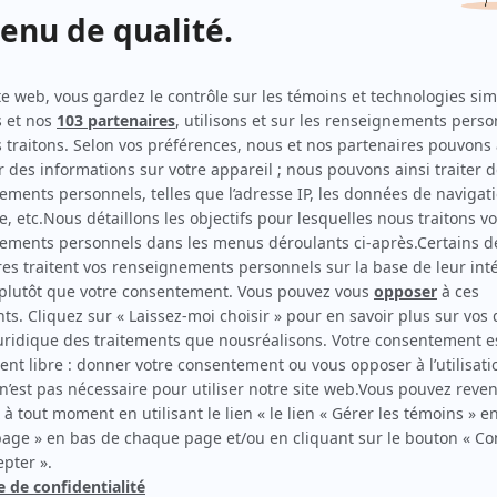
Indéfendable
(
Me Catherine Dubé
2022
)
Toute la vie
(
Infirmière
2020
)
District 31
(
Marie/Annie Laparé
2017
)
O'
(
Obstétricienne
2016
-
2017
)
Les Bougon, c'est aussi ça la vie!
(
Femme du couple
)
Simonne et Chartrand
(
Nicole
)
Music Hall
(
Corinne Poitras
)
Asbestos
(
Gabrielle, jeune
)
Tribu.com
(
Monica de Luca
)
ues)