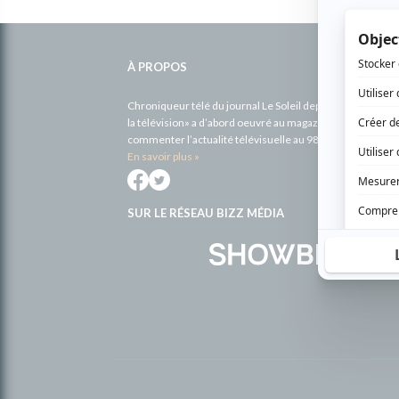
Informations
complémentaires
À PROPOS
Chroniqueur télé du journal Le Soleil depuis 2001, Richa
la télévision» a d’abord oeuvré au magazine TV Hebdo de 
commenter l’actualité télévisuelle au 98,5.
En savoir plus »
SUR LE RÉSEAU BIZZ MÉDIA