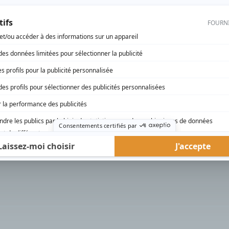
rd Therrien carbure à son petit écran. Celui qu’on surnomme parfois «l’encyclopédie 
1996 à 2001. Sa spécialité: la télé québécoise. On peut l’entendre régulièrement