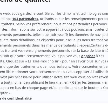
Série noire
(
Employé labo
)
Autres contributions
Indéfendable
Réalisateur
Défense d'entrer!
Réalisateur
rd Therrien carbure à son petit écran. Celui qu’on surnomme parfois «l’encyclopédie 
1996 à 2001. Sa spécialité: la télé québécoise. On peut l’entendre régulièrement