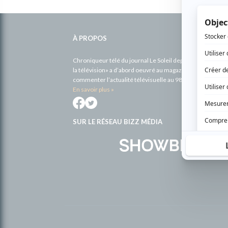
Informations
complémentaires
À PROPOS
Chroniqueur télé du journal Le Soleil depuis 2001, Richa
la télévision» a d’abord oeuvré au magazine TV Hebdo de 
commenter l’actualité télévisuelle au 98,5.
En savoir plus »
SUR LE RÉSEAU BIZZ MÉDIA