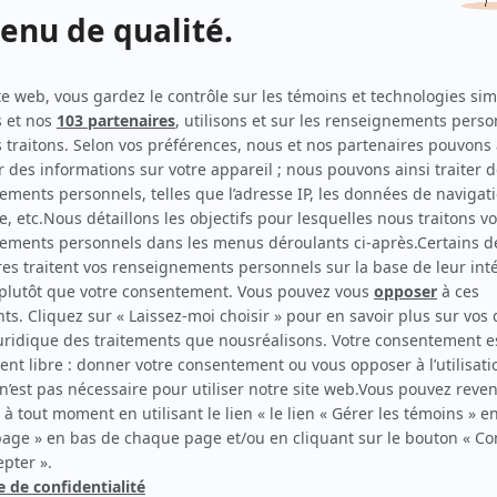
Antigang
(
Jean-Marc Hébert
2026
)
Indéfendable
(
Juge Brouillard
2022
-
)
STAT
(
Dr Forcier
2025
)
Désobéir: le choix de Chantale Daigle
(
Dr Gosselin
)
Audrey est revenue
(
Alain
)
Portrait-robot
(
Julien Falco
)
Discussions avec mes parents
(
M. Mailloux
2022
)
District 31
(
Marc Noiseux
2017
)
Feux
(
Acteur
)
O'
(
Normand Dubé
2015
)
Bienvenue aux dames
(
Luc Charrette
)
Harmonium
(
Perron
)