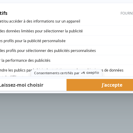
rd Therrien carbure à son petit écran. Celui qu’on surnomme parfois «l’encyclopédie 
1996 à 2001. Sa spécialité: la télé québécoise. On peut l’entendre régulièrement