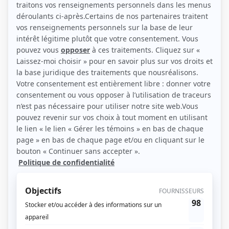
(Source: Photo: Adrien McKechnie)
Liens
Fiche de Peter Miller sur Showbizz.net
Personnages
J'adore le jus
(
Lino Zapparelli
)