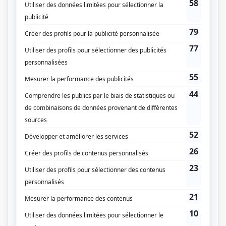
Indéfendable
(
Me Cédric Boileau
2023
-
)
Doute raisonnable
(
Georges Dion
2023
)
District 31
(
François «Tonio» Labelle
2019
-
2022
)
Mémoires vives
(
Mark-Andrew Vollant
2017
)
Lance et compte : La déchirure
(
Mike Ludano
)
O'
(
Morgan Pelchat
2016
-
)
Lance et compte : Le grand duel
(
Mike Ludano
)
Lance et compte : La revanche
(
Mike Ludano
)
Casino
(
Jeff «Tiger» Gabriel
)
Ciao Bella
(
Élio Lanza
)
Lance et compte : La reconquête
(
Mike Ludano
)
Le dernier chapitre : La vengeance
(
Salvatore
)
Le dernier chapitre
(
Salvatore
)
Lance et compte : Nouvelle génération
(
Mike Ludano
)
Fortier
(
Jim Quitish
)
Virginie
(
Stéphane Lesieur
)