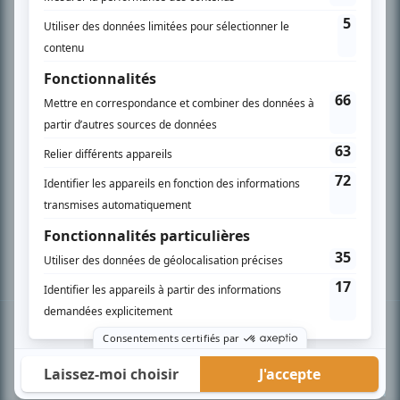
PLAN DU SITE
Accueil
Liste des oeuvres
Liste des comédiens
Recherche avancée
À propos
Nous contacter
Termes et conditions
Politique de confidentialité
Gestion du consentement
© BIZZ Média