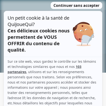
Passer
MENU
au
contenu
Recherche avancée »
PETER MILLER