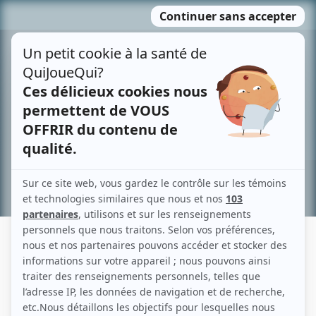
Passer
MENU
au
contenu
Recherche avancée »
GAËLLE POLIQUIN
Liens
Fiche de Gaëlle Poliquin sur Showbizz.net