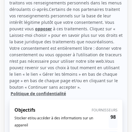
(Source: Photo: Robert Houle)
Liens
Fiche de Sylvie Dubé sur Showbizz.net
Personnages
Indéfendable
(
Sylvie Ranger
2024
)