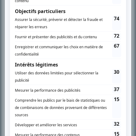
Chroniqueur télé du journal Le Soleil depuis 2001, Richard Therrien carbure à
son petit écran. Celui qu’on surnomme parfois «l’encyclopédie de la
télévision» a d’abord oeuvré au magazine TV Hebdo de 1996 à 2001. Sa
spécialité: la télé québécoise. On peut l’entendre régulièrement commenter
l’actualité télévisuelle au 98,5.
En savoir plus »
SUR LE RÉSEAU BIZZ MÉDIA
PLAN DU SITE
Accueil
Liste des oeuvres
Liste des comédiens
Recherche avancée