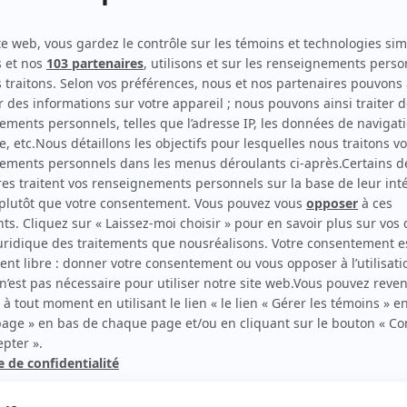
Indéfendable
(
Raymond Pelletier
2023
)
La Maison-Bleue
(
Animateur de CBC
)
Urban Angel
(
Michel Fortin
)
Le grand remous
(
Ron Smith
)
Lance et compte I-II-III
(
Gilles Champagne
)
rd Therrien carbure à son petit écran. Celui qu’on surnomme parfois «l’encyclopédie 
1996 à 2001. Sa spécialité: la télé québécoise. On peut l’entendre régulièrement