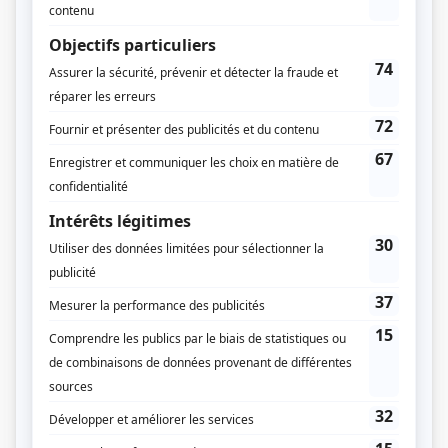
sordides. L’intelligence i...
Consulter
La collecte
Kevin, un collecteur de dettes, décide de quitter l’organisation
criminelle de son mentor, «Santa», lorsqu’il apprend que sa blonde Julie
est enceinte. Il est alors aspiré dans une spirale dangereuse aux
conséquences meurtrières. Alors que Kevin jongle avec la naissance de
son bébé et sa volonté...
Consulter
Dernière seconde
Une série de bombes sophistiquées sèment la terreur en ville. Un
nouvel artificier est à l'oeuvre : celui qu'on surnomme « Matriochka ».
Véronique Valiquette, sergente et technicienne en explosifs de la police
nationale, est d'abord confrontée professionnellement au travail de