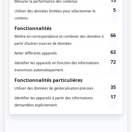
Matriochka, puis pe...
Consulter
Mr Big
Inspirée de la méthode d’enquête du même nom, la série suit une unité
spéciale qui organise des coups montés dans le but d’obtenir des aveux
de suspects de crimes graves. Par le biais de mises en scène
sophistiquées, les agents doubles de cette escouade hors norme usent
de stratagèmes et de subte...
Consulter
Détective Surprenant
Le sergent-détective André Surprenant prend en charge le signalement
de la disparition de Rosalie Richard, fille du maire des Îles-de-la-
Madeleine, même si cela l’oblige à annuler ses vacances, quelques
heures avant son départ. Le corps de l’adolescente est retrouvé le