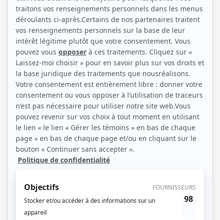
«
1
2
3
4
»
Page 1 de 4, 46 résultat(s)
Indéfendable : Sans trace
Sans trace transporte les amateurs de la série
Indéfendable
quelques
semaines avant la finale de la saison 4. Un retour dans le temps où les
trajectoires de deux clients du cabinet Lapointe, MacDonald & Nolin —
tous deux acquittés des crimes dont on les accusait — finissent par se
cr...
Consulter
Alertes : Pelletier
Le sergent-détective Guillaume Pelletier part pour quelques jours de
vacances hivernales bien méritées au chalet qu'il a loué à son ami
d'enfance, François. Alors qu'il croit pouvoir décompresser en pleine