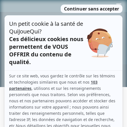
Passer
MENU
au
contenu
Recherche avancée »
DIFFUSEUR : ILLICO+
Anciennement connu sous le nom : Vrai (de 2026 à 2026), Club Illico (de 2013
à 2024)