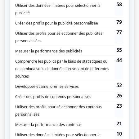
nature, il se retrouve plutôt plongé au coeur d'un drame familial
déchirant : Céline, l'ex-...
Consulter
Ravages
La vie de l’avocate Sarah Deléan est bouleversée par la découverte du
corps d’une femme. En menant sa propre enquête, elle découvre les
activités controversées de Minexore, une puissante société minière
canadienne liée au cabinet où elle travaille.
Consulter
Le dernier des monstres
Thomas Leclerc, un jeune théologien sympathique et un peu nerd, se
retrouve plongé malgré lui au cœur d’une enquête policière complexe.
Le détective Savard, un ami, sollicite son expertise pour décoder des
symboles religieux laissés sur les corps de victimes de meurtres