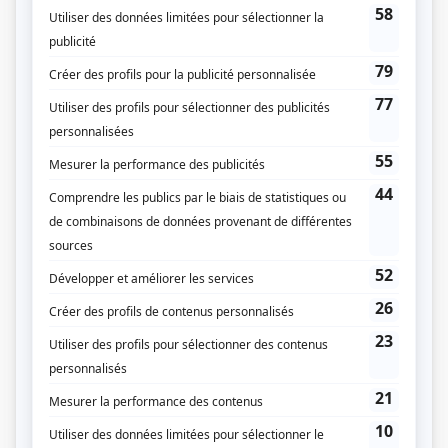
Les Armes
(
Dr Hamel
2025
)
Temps de chien
(
Policier Ti-Mou
2025
)
Indéfendable
(
Me Sylvain Lacoste
2022
-
)
Bête noire
(
Martin Gagné
2024
)
Sorcières
(
Simon Larose
2024
)
À coeur battant (2023)
(
Pierre Tremblay
2023
-
)
Pour toi Flora
(
Agent Indien
)
Le bonheur
(
Sébastien Laprise
2024
)
Caméra café II
(
Benoît Cauthé
)
La Maison-Bleue
(
Jean-Daniel
)
Clash
(
Dr Métivier
)
District 31
(
Jacques Fillion
2017
)
Mensonges
(
Justin Lagacé
2016
)
Ces gars-là
(
Francis
)
Les pêcheurs
(
Maître de cérémonie
2016
)
19-2
(
Propriétaire du dépanneur
2013
)
Toute la vérité
(
Pierre Laurendeau
)