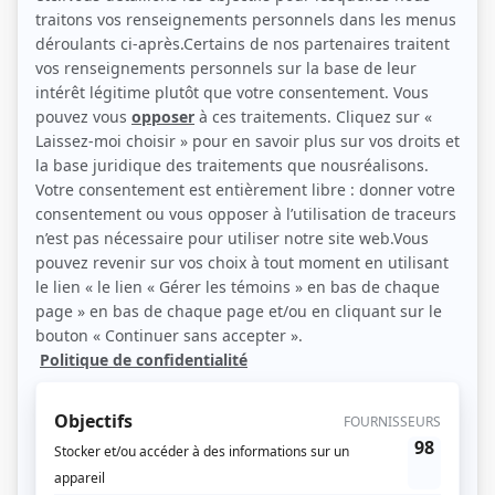
(Source: Photo: Les Agents libres)
Liens
Fiche de Jocelyn Blanchard sur Showbizz.net
Personnages
Antigang
(
Jocelyn Proulx
2025
)