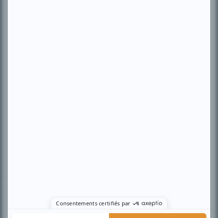
PLAN DU SITE
Accueil
Liste des oeuvres
Liste des comédiens
Recherche avancée
À propos
Nous contacter
Termes et conditions
Politique de confidentialité
Gestion du consentement