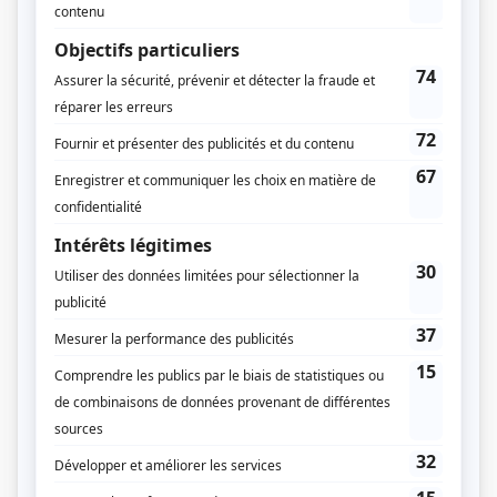
Trauma
(
Père de Sabrina Lampron
2013
)
Destinées
(
Rémy Landry
)
La galère
(
Gars des fenêtres
2013
)
Kaboum
(
Rafioso
)
Il était une fois dans le trouble
(
Max
)
Les Bougon, c'est aussi ça la vie!
(
Dean Guénette
)
3 x rien
(
Chum de Louis
)
Willie
(
Technicien RCA
)
Macaroni tout garni
(
Eugène le génie
)
Ces enfants d'ailleurs
(
Boulianne
)
La princesse astronaute
(
Le jeune Clarence
)
Autres contributions
Les Millimus
Auteur
Alix et les merveilleux
Auteur