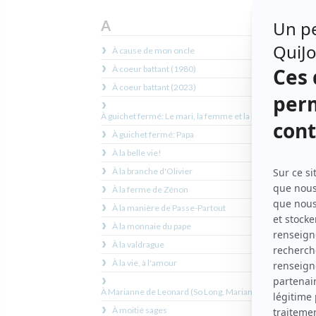
A
À cause de mon oncle
An
À coeur battant (1980)
An
À coeur battant (2023)
An
An
À guichet fermé: Le mari, la femme et la mort
An
À guichet fermé: Papa
An
À la belle vie!
Ant
À la branche d'Olivier
An
À la ferme de Zénon
Api
À la manière de Passe-Partout
Ap
À la monnaie du pape
Ap
À la valdrague
App
À la vie, à l'amour
Ap
Apr
À Marianne de Leonard (So Long, Marianne)
Arc
À moitié sages