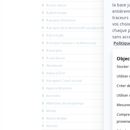
Ari
À nous deux!
Ar
À plein temps
Ar
À propos d'Antoine
As
À propos de la demoiselle qui pleurait
Ato
À tire d'aile
Au
À toi pour toujours, ta Marie-Lou
Au 
À tout prix
Au 
À voix basse
Au 
Absolvo te
Au 
Adam & Ève
Au 
Aéroport: Court-circuit
Au 
Agence Brainsto
Au 
Aïrenem
Au
Albertine, en cinq temps
Au
Aléola
Au
Alerte Amber
Alertes
Aux y