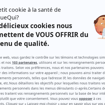
na et Arnaud
Aux yeux du présent: Québec-confédér
ne la banane
Avant le crash
ne-Marie
Avec le temps
nie & Joey
Avec un grand A: Bye mon grand
nie et ses hommes
Avec un grand A: C'est la faute à Bar
ouchka
Avec un grand A: Ça fait pas partie de 
icosti
Avec un grand A: Caïn et Abel
tigang
Avec un grand A: Chère maman!
Avec un grand A: Danielle et Robert
parences
Avec un grand A: Dis-moi le si j'déra
pelez-moi Stéphane
Avec un grand A: Élisabeth et Étienn
elle-moi si tu meurs
Avec un grand A: Ève et Henri
rès
ès le déluge
Avec un grand A: Femme cherche ho
hibald
Avec un grand A: Francine et Julien