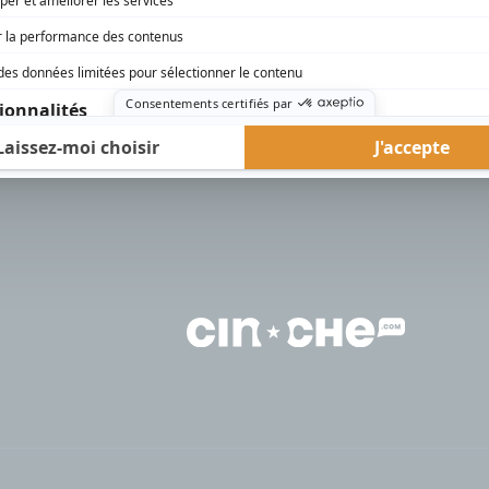
rd Therrien carbure à son petit écran. Celui qu’on surnomme parfois «l’encyclopédie 
1996 à 2001. Sa spécialité: la télé québécoise. On peut l’entendre régulièrement