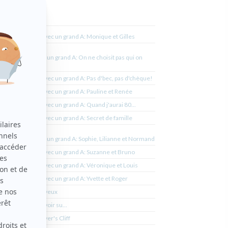
Avec un grand A: Monique et Gilles
ation
Avec un grand A: On ne choisit pas qui on
aime
Avec un grand A: Pas d'bec, pas d'chèque!
Avec un grand A: Pauline et Renée
bie
Avec un grand A: Quand j'aurai 80...
la job
Avec un grand A: Secret de famille
Avec un grand A: Sophie, Lilianne et Normand
Avec un grand A: Suzanne et Bruno
nge
Avec un grand A: Véronique et Louis
e
Avec un grand A: Yvette et Roger
Aveux
Avoir su...
mmes
Ayer's Cliff