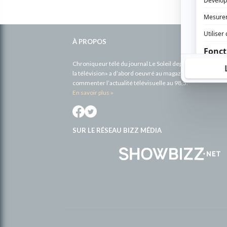
Informations
À PROPOS
complémentaires
Chroniqueur télé du journal Le Soleil depuis 2001, Richa
la télévision» a d’abord oeuvré au magazine TV Hebdo de 
commenter l’actualité télévisuelle au 98,5.
En savoir plus »
SUR LE RÉSEAU BIZZ MÉDIA