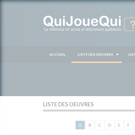
Passer
au
contenu
ACCUEIL
LISTE DES OEUVRES
LIS
LISTE DES OEUVRES
A
B
C
D
E
F