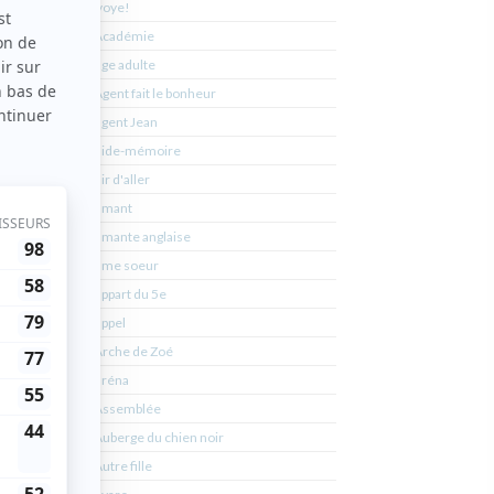
Ayoye!
L'Académie
L'âge adulte
L'Agent fait le bonheur
L'agent Jean
and
L'aide-mémoire
ine
L'air d'aller
ssez
L'amant
rence
L'amante anglaise
L'âme soeur
L'appart du 5e
it plus
L'appel
L'Arche de Zoé
L'aréna
L'Assemblée
L'Auberge du chien noir
e
L'Autre fille