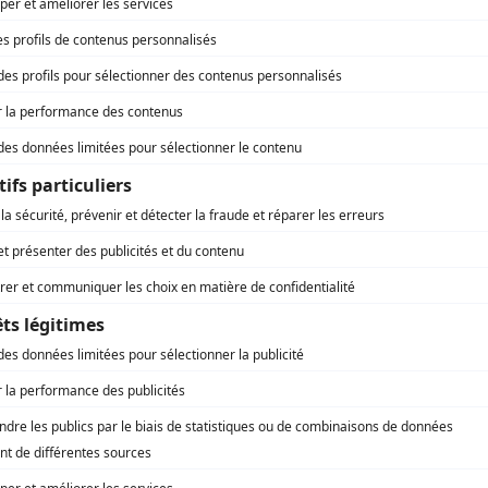
Avec un grand A: La mouche et les deu
ds fiscaux de 1942
carrés de sucre
x yeux du présent: Camilien Houde
Avec un grand A: Le petit chaperon 
 yeux du présent: Dieppe
Avec un grand A: Lise, Pierre et Mar
Avec un grand A: Marie et François
ux du présent: filière no 1: la bombe
que
Avec un grand A: Marie-Claire et Mi
 yeux du présent: le clergé canadien
Avec un grand A: Marie-Claude, Émilie 
 yeux du présent: le rapport Durham
Germain
 yeux du présent: le traité de Paris
Avec un grand A: Marie-Lou et Alain, Ca
et Jean-Pierre
eux du présent: Mussolini ou
ination au pouvoir
Avec un grand A: Marie, Martine, Ma
Avec un grand A: Michel et François
ux du présent: Néron et la persécution
hrétiens
Avec un grand A: Missionnaires du s
G
H
I
J
K
L
M
N
O
P
Q
R
S
T