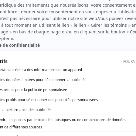
 Cui Cui
Avec un grand A: Françoise et Pierre et
ioso
Céline
sène Lupin
Avec un grand A: Gisèle et Marc
bestos
Avec un grand A: Hélène et Alexis
ut... meurtre
Avec un grand A: Isabelle et Beaugr
 Chenal du Moine
Avec un grand A: Jacques et Jacquel
coin de ma rue
Avec un grand A: L'amour c'est pas a
jour le jour
Avec un grand A: L'amour et la diffé
milieu de la course de notre vie
Avec un grand A: L'amour global
nom de la loi
Avec un grand A: L'amour interdit
nom du père et du fils
Avec un grand A: L'amour qui n'en fin
prochain crime... j'espère!
Avec un grand A: L'amour qui tue
retour des oies blanches
Avec un grand A: L'enfer de l'âge d'or
 secours de Béatrice
Avec un grand A: L'étrangleuse
-dessus de tout
Avec un grand A: La cigogne
drey est revenue
Avec un grand A: La danse du divorc
eux du présent: Adélard Godbout et les