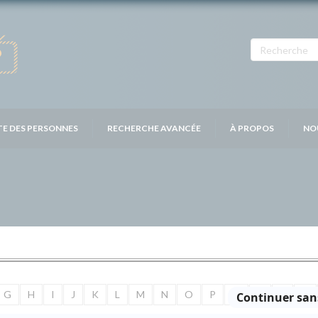
TE DES PERSONNES
RECHERCHE AVANCÉE
À PROPOS
NO
G
H
I
J
K
L
M
N
O
P
Q
R
S
T