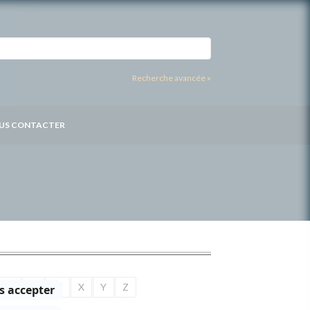
Recherche avancée »
US CONTACTER
U
V
W
X
Y
Z