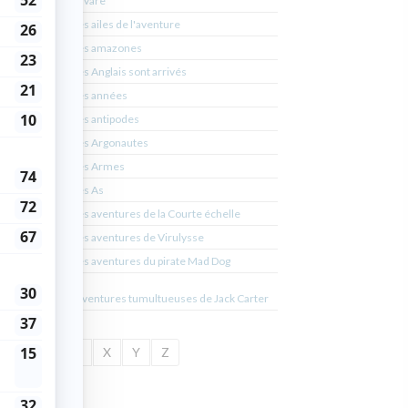
L'avare
x
Les ailes de l'aventure
rouge
Les amazones
cel
Les Anglais sont arrivés
Les années
chel
Les antipodes
Les Argonautes
et
Les Armes
Les As
role
Les aventures de la Courte échelle
Les aventures de Virulysse
rtin
Les aventures du pirate Mad Dog
ida
Les aventures tumultueuses de Jack Carter
U
V
W
X
Y
Z