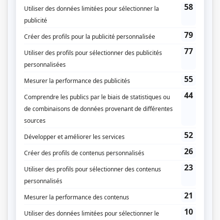
Prix Gémeaux 2007 - Meilleure interprétation rôle de soutien masculin
comédie - Pierre-Paul Desrochers - Rumeurs
Prix Gémeaux 2005 - Meilleure interprétation rôle de soutien masculin
comédie - Pierre-Paul Desrochers - Rumeurs
Personnages
La médiatrice
(
Richard Bédard
)
La candidate
(
Serge Rivest
)
Indéfendable
(
Dr Martin Charbonneau
2022
-
2024
)
Jowanne, la psy des stars
(
Christian Bégin
)
L'appel
(
Georges Duval
2026
-
)
Les crues
(
)
Chaos
(
Claude Bilodeau
)
Entre deux draps
(
Marc
2022
)
Les mecs
(
Christian Laliberté
)
Fragile
(
Jean-Charles Lanthier
)