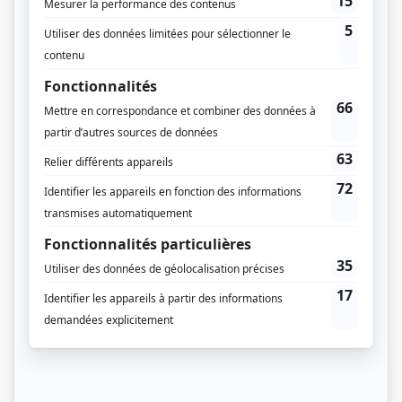
Caméra café
(
Richard Thompson
)
Tabou
(
Vallier Belzile
)
Si la tendance se maintient
(
Jean-François Dufresne
)
Ramdam
(
Daniel Léger
)
Mon meilleur ennemi
(
Pierre-Marc Bernier
)
Don Quichotte
(
Le barbier
)
Le monde de Charlotte
(
Gervais Delacroix
)
Délirium
(
Nicolas Castonguay
)
Catherine
(
David
)
Opération Tango
(
Major Ahmad Adjani
)
Diva
(
Kid Kodak
)
Pin-Pon
(
Artiste invité
)
Radio Enfer
(
Jean-Jacques Dion
)
Avec un grand A: Le petit chaperon rouge
(
Mario
)
Manon
(
Adolescent
)