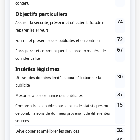
M'entends-tu?
(
Pretzel
)
Discussions avec mes parents
(
Christian Bégin
2024
)
Ça décolle!
(
Rôles multiples
)
Madame Lebrun
(
Thomas Clowne
)
La vie parfaite
(
Mathieu St-Jacques
)
Les pêcheurs
(
Christian Bégin
2015
)
Toute la vérité
(
Pierre Leroux
2013
)
Trauma
(
David Roche
)
Mirador I-II
(
Gérard Coulombe
)
Les hauts et les bas de Sophie Paquin
(
John Desrosiers
)
Tout sur moi
(
Christian Bégin
)
Vice caché
(
Pascal Gendron
)
Ciao Bella
(
Docteur
)
Le rire de la mer
(
Alex
)
Les aventures tumultueuses de Jack Carter
(
Joseph Papineau
)
La grande expédition
(
Champlain
)
Rumeurs
(
Pierre-Paul Desrochers
2002
-
2008
)