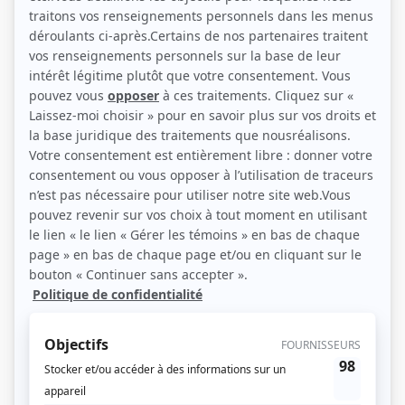
(Source: Showbizz.net / Elizabeth Lepage-Boily)
Liens
Fiche de Christian Bégin sur Showbizz.net
Récompenses
Séries ou téléromans
Prix Gémeaux 2019 - Meilleur rôle de soutien masculin comédie - Pretzel -
M'entends-tu?