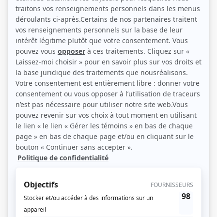
(Source: Photo: Eve B. Lavoie)
Liens
Fiche de Antoine L'Écuyer sur Showbizz.net
Récompenses
Séries ou téléromans
Prix Gémeaux 2020 - Meilleur premier rôle masculin : série dramatique -
Jacob Fortin - Mon fils