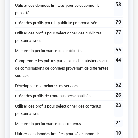
Personnages
Détective Surprenant
(
Frédéric Goyette
)
Indéfendable
(
Jordan Gauthier
2023
)
STAT
(
Junior Patry
2024
)
Ma mère
(
Jacob Fortin
)
Les bracelets rouges
(
Justin Bolduc
2023
-
2024
)
Mon fils
(
Jacob Fortin
)
Cerebrum
(
Cédric
2020
)
Toute la vie
(
Maxime Primeau
2021
)
Victor Lessard
(
Martin Lessard
2018
-
2019
)
Jérémie
(
Olivier
)
La vie parfaite
(
Fred
)
Les rescapés
(
Marco Boivin
)
Les Boys
(
Gabriel Toupin
)