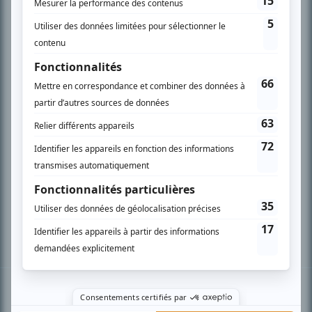
PLAN DU SITE
Accueil
Liste des oeuvres
Liste des comédiens
Recherche avancée
À propos
Nous contacter
Termes et conditions
Politique de confidentialité
Gestion du consentement