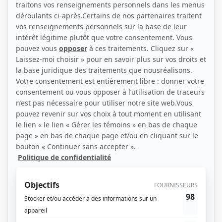
(Source: Showbizz.net / Isabelle Hamel Blouin)
Liens
Fiche de Alice Morel-Michaud sur Showbizz.net
Personnages
Détective Surprenant
(
Jessica Goyette
)
Qui a poussé Mélodie?
(
Mélodie
)
Lou et Sophie
(
Marie-Marthe
)
Indéfendable
(
Béatrice Choquette
2024
)
L'heure bleue
(
Clara Boudrias
)