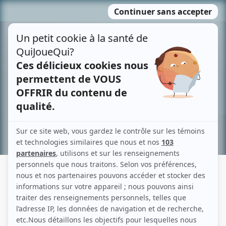
Passer
MENU
au
contenu
Recherche avancée »
ALICE MOREL-MICHAUD