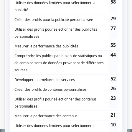
Ruptures
(
Chloé
2016
)
Subito texto
(
Maude Allard-Fraser
)
Toute la vérité
(
Chloé
2009
)
Trauma
(
Julie Lemieux à 9 ans
)
Les chroniques d'une mère indigne
(
Fille aînée
)
Les Parent
(
Alycia
)
Les soeurs Elliot
(
Marie Elliot
)
Destinées
(
Alice
)
La galère
(
Lou
)
Kaboum
(
Pinotte
)
Les Invincibles
(
Simone
)
Nos étés
(
Estelle Forget, 6 ans
)