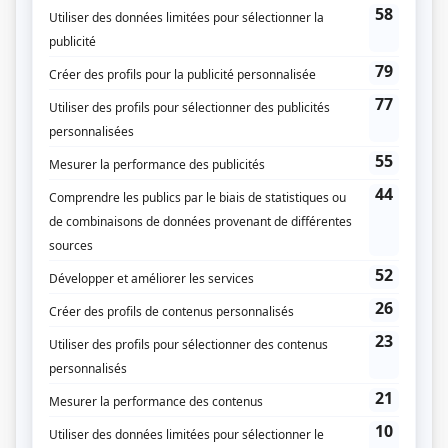
Détective Surprenant
(
Dr Bernard Samoisette
)
Une affaire criminelle 2023
(
Jasmin Poupart
2023
-
)
Lou et Sophie
(
Philippe
)
Un gars, une fille (2023)
(
Le proprio louche
)
Indéfendable
(
Pierre Poirier
2022
-
)
Classé secret
(
Bruno Garand
)
Fanny
(
André
)
Marco Lachance
(
Philippe
)
Mégantic
(
Sergent Luc Carignan
)
Michel Tremblay en quatre-vingts temps
(
Cuirette
)
Les petits rois
(
M. Therrien
)
Les cavaliers
(
Félix
)
Portrait-robot
(
Karl Maublanc
)
Doute raisonnable
(
Marc-Olivier Prévost
2026
)
C'est comme ça que je t'aime
(
Frère Cousineau
)
Léo
(
Pouliot
)
La maison des folles
(
Stéphane
)