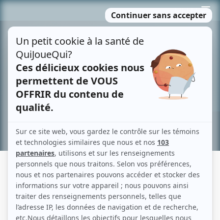
Passer
MENU
au
contenu
Recherche avancée »
HUBERT PROULX