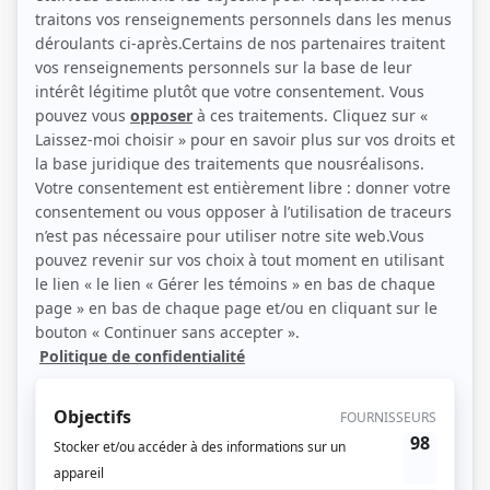
(Source: Showbizz.net / Elizabeth Lepage-Boily)
Liens
Fiche de Hubert Proulx sur Showbizz.net
Personnages
Indomptables
(
David Beaufort
)