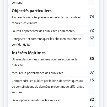
L'heure bleue
(
Vince Trottier
)
District 31
(
Shawn Davis «Money Man»
2016
-
2020
)
L'Échappée
(
Julien Lalonde
)
St-Nickel
(
Alain Legrand
)
Séquelles
(
Père de Kate McDougall
)
Madame Lebrun
(
Marc-Alain
)
Au secours de Béatrice
(
William
2017
)
Mensonges
(
Laurent Vanier
2016
)
Les jeunes loups
(
Patrice Picard
)
Unité 9
(
Serge Biron
)
19-2
(
Richard
)
Les rescapés
(
Jeune squeegee
)
Toute la vérité
(
Francis Beauregard
2009
)
Les Lavigueur : La vraie histoire
(
Pierre Thibault
)
Les étoiles filantes
(
Bobby Tanguay
)
Nos étés
(
Gilles Tanguay
)
Minuit, le soir
(
Stéphane
)