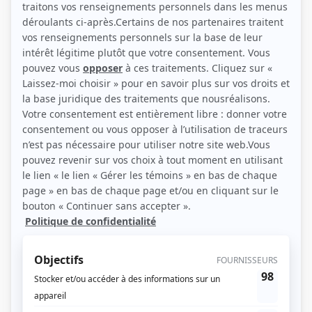
(Photo: Marc Dussault)
Liens
Fiche de Jacynthe René sur Showbizz.net
Personnages
Indéfendable
(
Laurence Fortier
2022
)