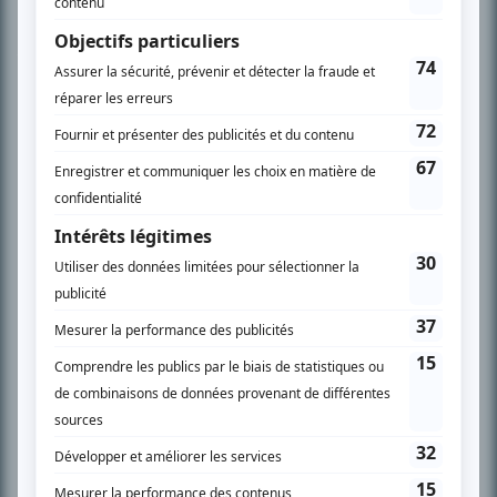
Chroniqueur télé du journal Le Soleil depuis 2001, Richard Therrien carbure à
son petit écran. Celui qu’on surnomme parfois «l’encyclopédie de la
télévision» a d’abord oeuvré au magazine TV Hebdo de 1996 à 2001. Sa
spécialité: la télé québécoise. On peut l’entendre régulièrement commenter
l’actualité télévisuelle au 98,5.
En savoir plus »
SUR LE RÉSEAU BIZZ MÉDIA
PLAN DU SITE
Accueil
Liste des oeuvres
Liste des comédiens
Recherche avancée