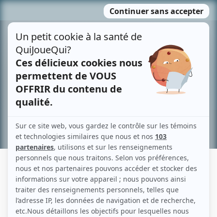
Passer
MENU
au
contenu
Recherche avancée »
JACYNTHE RENÉ