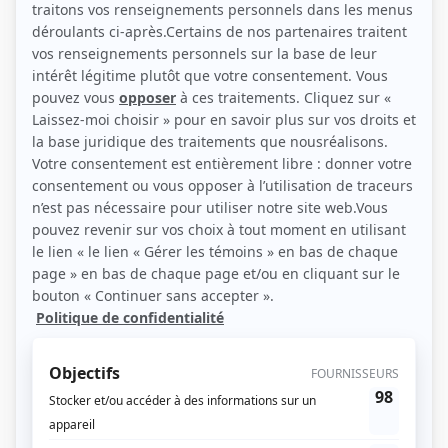
(Photo: Nicola-Frank Vachon)
Liens
Fiche de Catherine Larochelle sur Showbizz.net
Personnages
Antigang
(
Julie Doucet
2026
)