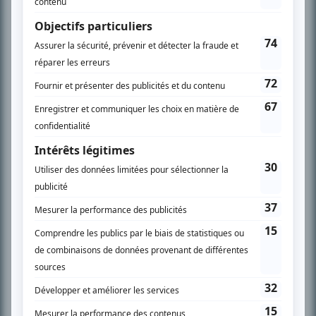
Chroniqueur télé du journal Le Soleil depuis 2001, Richard Therrien carbure à
son petit écran. Celui qu’on surnomme parfois «l’encyclopédie de la
télévision» a d’abord oeuvré au magazine TV Hebdo de 1996 à 2001. Sa
spécialité: la télé québécoise. On peut l’entendre régulièrement commenter
l’actualité télévisuelle au 98,5.
En savoir plus »
SUR LE RÉSEAU BIZZ MÉDIA
PLAN DU SITE
Accueil
Liste des oeuvres
Liste des comédiens
Recherche avancée