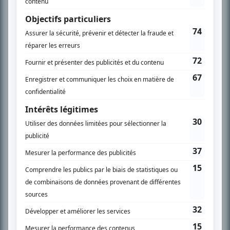
son petit écran. Celui qu’on surnomme parfois «l’encyclopédie de la
télévision» a d’abord oeuvré au magazine TV Hebdo de 1996 à 2001. Sa
spécialité: la télé québécoise. On peut l’entendre régulièrement commenter
l’actualité télévisuelle au 98,5.
En savoir plus »
SUR LE RÉSEAU BIZZ MÉDIA
PLAN DU SITE
Accueil
Liste des oeuvres
Liste des comédiens
Recherche avancée
À propos