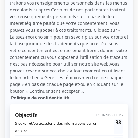
(Source: Photo: Double identité)
Liens
Fiche de Michael D'Amico sur Showbizz.net
Personnages
STAT
(
Bernard Brodeur
2022
)