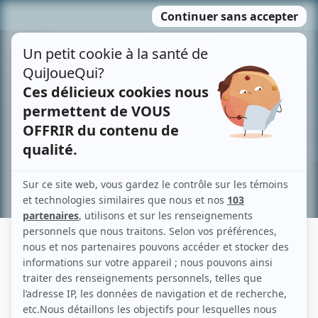
Passer
MENU
au
contenu
Recherche avancée »
MICHAEL D'AMICO