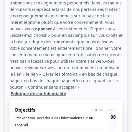
(Photo: Maude Chauvin)
Liens
Fiche de Brigitte Saint-Aubin sur Showbizz.net
Personnages
Dumas
(
Camille Boyer
2025
)