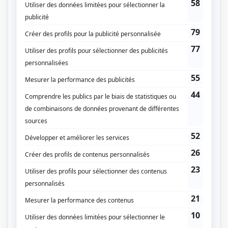
STAT
(
Gynécologue Marylyn
2022
)
Indéfendable
(
Diane
2024
)
Doute raisonnable
(
Femme centre Agusta
2024
)
L'heure bleue
(
Dr Cardin
)
District 31
(
Mireille Proteau
2019
)
Mensonges
(
Judith Boisvert
)
Mémoires vives
(
Francine Blanchard, 36 ans
)
O'
(
Psychologue de l'école
)
Penthouse 5-0
(
Camille
)
30 vies
(
Brigitte Bousquet
2015
)
Toute la vérité
(
Anik
2013
)
Les Parent
(
Maman
)
La galère
(
Femme du gars des fenêtres
2013
)
Histoires de filles
(
Chantal
)
Majeurs et vaccinés
(
Isabelle Bourque
)