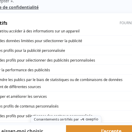
10-07 : L'affaire Kafka
(
Placier du Soviet
)
Virginie
(
Charles Anctil
)
Les grands procès: L'affaire Côté
(
Étudiant Boudreau
)
Mourir d'amour
(
Pierre
)
rd Therrien carbure à son petit écran. Celui qu’on surnomme parfois «l’encyclopédie 
1996 à 2001. Sa spécialité: la télé québécoise. On peut l’entendre régulièrement