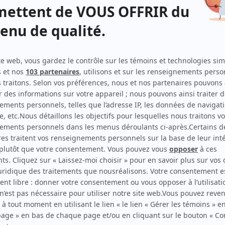
Indéfendable
(
Directeur des enquêtes criminelles
2024
)
Passe-Partout
(
Voix d'Alakazou
)
Nuit blanche II
(
Maxime
)
Audrey est revenue
(
Médecin
)
Toute la vie
(
Avocat association schizophrénie
2021
)
Unité 9
(
Dr Rodrigue
2018
)
O'
(
Gabriel Bernier
2018
)
Prozac: La maladie du bonheur
(
Gérant de la banque
)
Toute la vérité
(
Rodrigue Boucher
2013
)
Aveux
(
Sébastien Ouellet
)
Providence
(
Éliot Bourgeois
)
Hommes en quarantaine
(
Jean-Daniel
)
Willie
(
Régisseur de radio
)
Chartrand et Simonne
(
Roger Monet
)
Rue L'Espérance
(
Benoît Vigneault
)
Le Polock
(
Louis-Georges
)
Ces enfants d'ailleurs
(
Roger Kiolowski
)