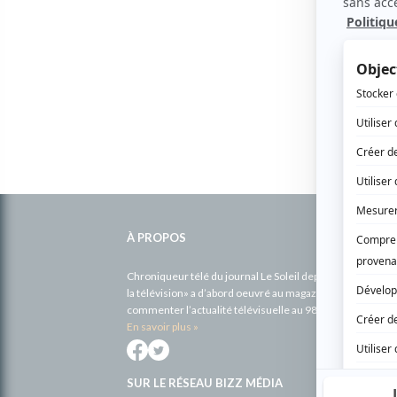
Informations
complémentaires
À PROPOS
Chroniqueur télé du journal Le Soleil depuis 2001, Richa
la télévision» a d’abord oeuvré au magazine TV Hebdo de 
commenter l’actualité télévisuelle au 98,5.
En savoir plus »
SUR LE RÉSEAU BIZZ MÉDIA