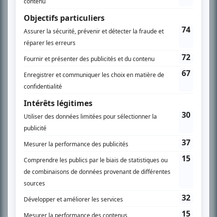
PLAN DU SITE
Accueil
Liste des oeuvres
Liste des comédiens
Recherche avancée
À propos
Nous contacter
Termes et conditions
Politique de confidentialité
Gestion du consentement