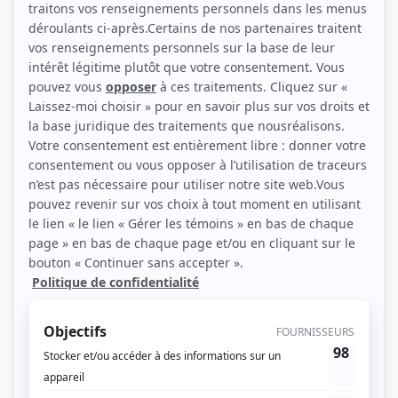
(Source: Kevin Millet)
Liens
Fiche de Guillaume Rodrigue sur Showbizz.net
Personnages
Indéfendable
(
Liam/Vanessa Bérubé
2024
)