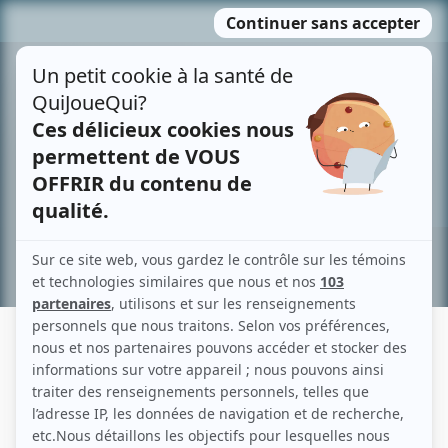
Passer
MENU
au
contenu
Recherche avancée »
SIMON-PIERRE LAMBERT
Liens
Fiche de Simon-Pierre Lambert sur Showbizz.net