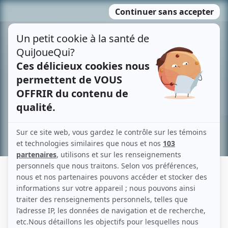
Passer
MENU
au
contenu
Recherche avancée »
ALAN ARAVENA
Liens
Fiche de Alan Aravena sur Showbizz.net