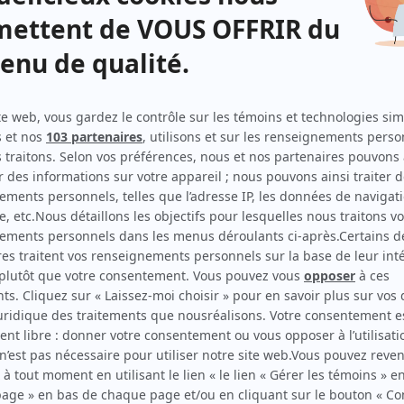
Ravages
(
Philippe Fraser
2026
-
)
Empathie
(
Jacques Dallaire
)
Indéfendable
(
Martial Quintin
2023
-
2024
)
L'aréna
(
Daniel
)
Projet Innocence
(
Camille Strel
)
La confrérie
(
Chef de la confrérie
)
Madame Lebrun
(
Germaine Lebrun
)
30 vies
(
Michel Marcotte
2014
)
Musée Eden
(
Coroner Boutet
)
René
(
Arsène Gagné
)
Le négociateur
(
Rémi Savage
)
Le Plateau
(
Pierre Chamberland
)
Gypsies
(
Lucien Gravel, dit le Prof
)
Juliette Pomerleau
(
Clément Fisette
)
L'histoire de l'oie
(
Maurice
)
Un gars, une fille
(
Benoît Brière
)
Cher Olivier
(
Olivier Guimond
)