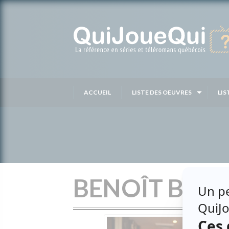
Passer
au
contenu
ACCUEIL
LISTE DES OEUVRES
LIS
BENOÎT BRIÈ