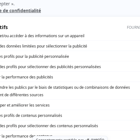
le
Marguerite Volant
(
Blaise Melançon
)
Les grands procès: L'affaire Durand
(
Denis Durand
)
le
 -
Moi et l'autre... II
(
Paulo
)
La petite vie
(
Momo
)
e -
Shehaweh
(
Martin Fournier
)
Avec un grand A: Le petit chaperon rouge
(
Michel
)
rd Therrien carbure à son petit écran. Celui qu’on surnomme parfois «l’encyclopédie 
1996 à 2001. Sa spécialité: la télé québécoise. On peut l’entendre régulièrement