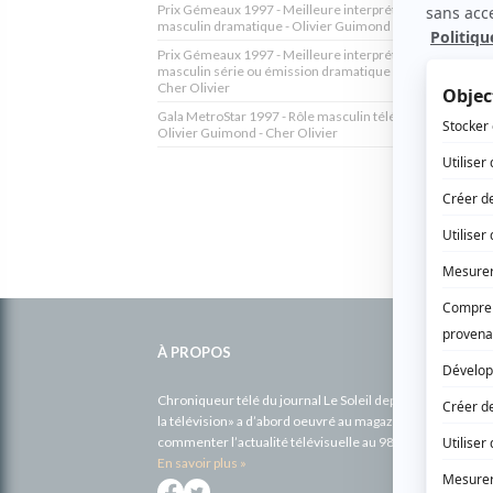
Prix Gémeaux 1997 - Meilleure interprétation premier rô
masculin dramatique - Olivier Guimond - Cher Olivier
Prix Gémeaux 1997 - Meilleure interprétation premier rô
masculin série ou émission dramatique - Olivier Guimond
Cher Olivier
Gala MetroStar 1997 - Rôle masculin télésérie québécois
Olivier Guimond - Cher Olivier
Informations
complémentaires
À PROPOS
Chroniqueur télé du journal Le Soleil depuis 2001, Richa
la télévision» a d’abord oeuvré au magazine TV Hebdo de 
commenter l’actualité télévisuelle au 98,5.
En savoir plus »