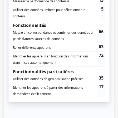
Miséricorde
(
Ghislain
)
Les nouvelles aventures des Intrépides
(
Médecin
)
La princesse astronaute
(
Zoltan Zed et Bronto Zor
)
Blanche
(
Joachim Crête
)
Shehaweh
(
Officier
)
Au nom du père et du fils
(
Noé Touchette
)
Bombardier
(
Germain Bombardier
)
Scoop
(
Journaliste au Forum
1922
)
Watatatow
(
Dr Giroux
)
Les filles de Caleb
(
Joachim Crête
)
D'amour et d'amitié
(
Sergent Hébert
)
Super sans plomb
(
Coco
)
Lance et compte I-II-III
(
Jeune joueur
1989
)