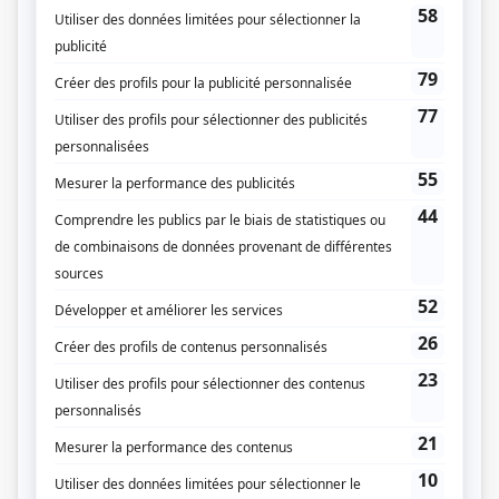
La candidate
(
Claude Fortin
)
Indéfendable
(
Marc Fichaud
2024
-
2025
)
Alertes
(
Thierry Branchaud
2024
)
Bonne nuit Chuck
(
Joël McIntyre
)
Mea Culpa
(
Me Florent Bélanger
2026
)
Bon matin Chuck (ou l'art de réduire les méfaits)
(
Joël McIntyre
)
Sans rendez-vous
(
Serge
)
Les honorables
(
Régis Grandmaison
)
5e rang
(
Capitaine André Chouinard
)
Cheval-Serpent
(
Charles Craig
)
Faits divers
(
Jacques Marquette
2021
)
District 31
(
Carl St-Denis
2019
-
2022
)
Ça décolle!
(
Adepte de méditation
)
Ruptures
(
Me Louis-Philippe Tremblay
2016
-
)
Au secours de Béatrice
(
Marc Hébert
2018
)
Série noire
(
Claudio Brodeur
)
Lance et compte : La déchirure
(
Thomas Gauvin
)