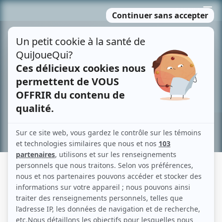
Passer
MENU
au
contenu
Recherche avancée »
HUGO DUBÉ