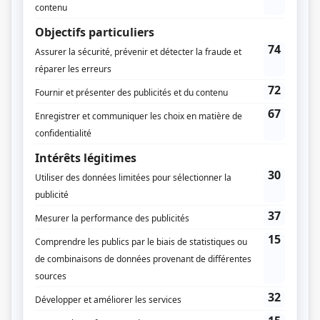
30 vies
(
Nicolas Poulain
)
Toute la vérité
(
Daniel Boisclair
)
Mirador I-II
(
Yves Bisson
)
Providence
(
Bertrand Lavoie
)
Il était une fois dans le trouble
(
Jean-Charles
)
Temps dur
(
Gilles Sauriol
)
Les Bougon, c'est aussi ça la vie!
(
Pierre Bolduc
)
Les aventures tumultueuses de Jack Carter
(
Marc Blanchet
)
24 poses (portraits)
(
André
)
Ramdam
(
Claude L'Espérance
)
Willie
(
Bobby Hachey
)
Caserne 24
(
Joël Bigras
)
Sauve qui peut!
(
François Cormier
)
Les bâtisseurs d'eau
(
Charles Beaulieu
)
Jasmine
(
Réjean Clapet
)
Omertà, La loi du silence
(
Pierre Paquette
)
Alys Robi
(
Bernard Goulet
)
Les grands procès: L'affaire Nogaret
(
Frère Lambert
)