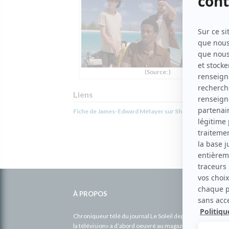
(Source: )
Liens
Fiche de James-Edward Métayer sur Showbizz.net
Informations
complémentaires
À PROPOS
Chroniqueur télé du journal Le Soleil depuis 2001, Richa
la télévision» a d’abord oeuvré au magazine TV Hebdo de 