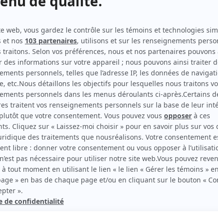
Lakay Nou
(
Jeune universitaire
2024
)
Lou et Sophie
(
Dominic
)
Indéfendable
(
Yassar
2024
)
Projet Innocence
(
Mathias
)
rd Therrien carbure à son petit écran. Celui qu’on surnomme parfois «l’encyclopédie 
1996 à 2001. Sa spécialité: la télé québécoise. On peut l’entendre régulièrement