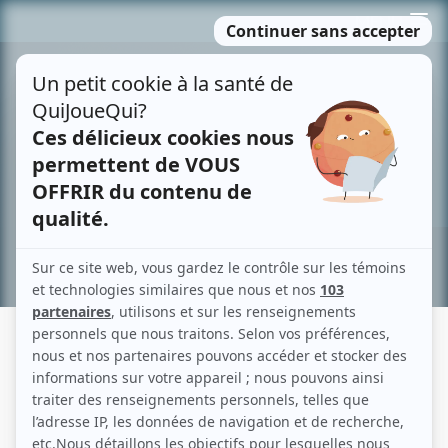
Passer
MENU
au
contenu
Recherche avancée »
MONTRÉAL, VILLE OUVERTE
Fiche détaillée
Liste des épisodes