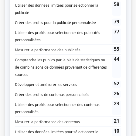
(Fourni par la production)
Liens
Fiche de
Montréal, ville ouverte
sur Showbizz.net
Genre
Série
Réalisation
Alain Chartrand
Production
Jean Bissonnette
Jean-Claude Lespérance
Textes
Lise Payette
Production exécutive