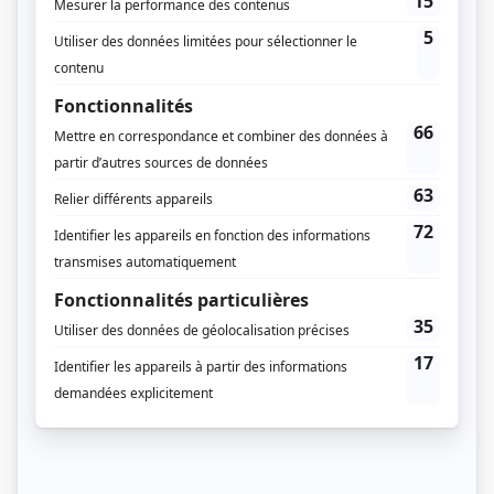
Distribution principale
Michel Côté
(
Pacifique «Pax» Plante
)
Raymond Cloutier
(
Jean Drapeau
)
Jean Lapointe
(
Juge François Caron
)
Denise Filiatrault
(
Lucie Delicato
)
Dominique Michel
(
Anna Beauchamp
)
Roger Léger
(
Marcel Bonneau
)
Patricia Tulasne
(
Pierrette Bonneau
)
Marcel Sabourin
(
J.-Omer Asselin
)
Distribution secondaire
Pierre Brisset des Nos
(
Pierre Desmarais
)
Vincent Bilodeau
(
Jacques Francoeur
)
Robert Desroches
(
Camilien Houde
)