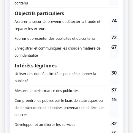
Luc Wiseman
Musique
Paul Baillargeon
Compagnie de production
Avanti Groupe
Diffuseur(s)
TVA
Dates de diffusion
Du 16 janvier 1992 au 9 avril 1992
Durée et heure de diffusion
13 épisodes au total
Saison 1: Diffusée chaque jeudi à 20h00
(60 minutes)