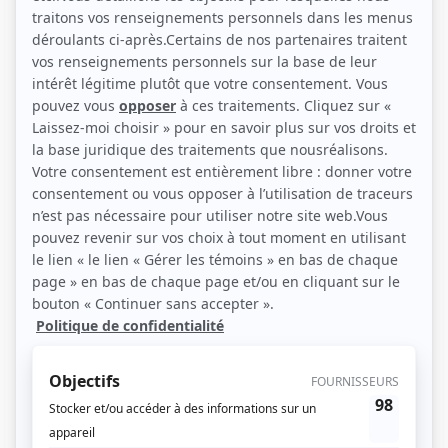
Michel Côté (Photo: Avanti Ciné Vidéo)
Description sommaire de l'histoire
Montréal, ville ouverte
se situe dans le Montréal des années de guerre. La ville
est envahie par le jeu et la prostitution, où règne la tolérance et la collusion
entre les autorités policières et la pègre. Cette série relate l’histoire de deux
hommes décidés à procéder au grand nettoyage: Pacifique Plante, ancien
directeur adjoint de la police en charge de la moralité, et Jean Drapeau, futur
maire de Montréal.