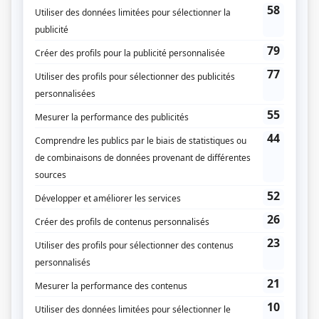
Scénario: Fascination
(
Un serveur
)
Le procès d'Andersonville
(
Dr Ford
)
Duplessis
(
J.E. Perrault
)
Scénario: La télévision du bonheur
(
Dr Bien-Être
)
Les As
(
Bill Meilleur
)
Le pont
(
Père d'Alain
)
L'Église en papier
(
Voix
)
La maisonnée: Je te présente Marc...
(
Rôle inconnu
)
Du tac au tac
(
M. Croteau
1976
)
Bien dans sa peau
(
Rôle inconnu
)
Quinze ans plus tard
(
Gaston Leclerc
)
Y'a pas de problème
(
M. Trudelle
)
Avec le temps
(
Rôle inconnu
)
La Petite Patrie
(
Préfet Lange
)
La feuille d'érable
(
Carrerot
)
Symphorien
(
Rôle inconnu
)
Quelle famille!
(
Officier de classement
)