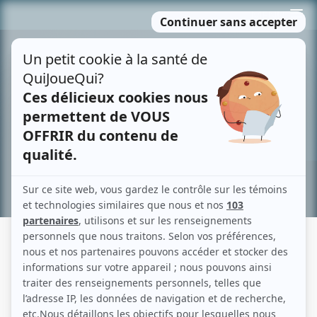
Passer
MENU
au
contenu
Recherche avancée »
BERTRAND GAGNON
Liens
Fiche de Bertrand Gagnon sur Showbizz.net