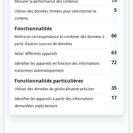
Joie de vivre
(
Patrice Barbeau
)
En haut de la pente douce
(
Dr Miller
)
Quatuor: La marque de Dieu
(
Charles Bressault
)
Otage
(
Rôle inconnu
)
La troisième victime
(
Rôle inconnu
)
Quatuor: Morts sans visage
(
Rôle inconnu
)
Quatuor: Les héritiers
(
Rôle inconnu
)
Je vous ai tant aimé
(
Bertrand
)
Quatuor: Studio 43
(
L'inspecteur
)
Opération-mystère
(
Marcus
)
Radisson
(
Commandant Dupuis
)
Le théâtre populaire: L'étoile rouge
(
Karel
)
Le théâtre populaire: Peg de mon coeur
(
Rôle inconnu
)
Les belles histoires des pays d'en haut
(
William Scott
)
Pinocchio
(
Rôle inconnu
)
Quatuor: Le billet doux
(
Émile Savard
)
Beau temps, mauvais temps
(
M. Grégoire
)