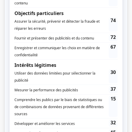
Le paradis terrestre
(
Henri Lesieur
)
Montserrat
(
Rôle inconnu
)
Minute, papillon!
(
Psychanalyste
)
Cet animal étrange
(
Rôle inconnu
)
Rue des Pignons
(
Charles Jarry
)
Cré Basile
(
Théo Binette
)
Monsieur Lecoq
(
Sergent-major
)
Coeur aux poings
(
Bergevin
)
Théâtre du dimanche: Les larmes de Dieu
(
Le pilote
)
Théâtre du dimanche: La piastre
(
Rôle inconnu
)
Histoires extraordinaires: Melmoth réconcilié
(
Le créancier
)
Sous le signe du lion I
(
Me Pelletier
)
Filles d'Ève
(
Henri Breton
)
Trio: L'escale
(
John Hastings
)
Arsène Lupin
(
Rôle inconnu
)
Ouragan
(
Benoît Pellegrin et Paul Roquebrune
)
Le grand duc
(
Rôle inconnu
)
Jeunes visages
(
Abbé Coulombe
)