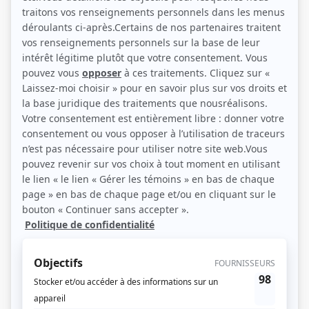
Personnages
Montréal, ville ouverte
(
Constable Donat Garant
)
Entre chien et loup
(
Hubert Valois
)
Poivre et sel
(
Administrateur
1983
)
Monsieur le ministre
(
Directeur de la sécurité
)
Une vie...
(
Jean-Jacques Savard
)
Les Moineau et les Pinson
(
Père Albert Joyal
)
Au jour le jour
(
Rôle inconnu
)
Marisol
(
Charles Bouchard
)
Les Brillant
(
Donat Frappier
)
Scénario: La peur du voyage
(
Dr Nadon
)
Race de monde
(
Edmond Massicotte
)
Terre humaine
(
Policier enquêteur
)
Drôle de monde
(
Rôle inconnu
)
Le clan Beaulieu
(
Médecin
)