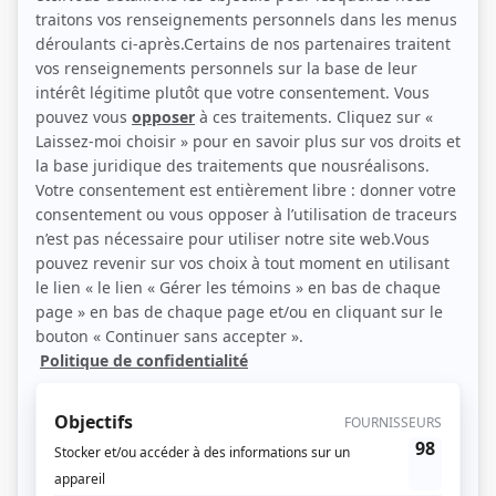
(Source: Photo: L'agence Mensour)
Liens
Fiche de Jean Deschênes sur Showbizz.net
Personnages
Oka, un été indien (Indian Summer : The Oka Crisis)
(
Robert Gagnon
)