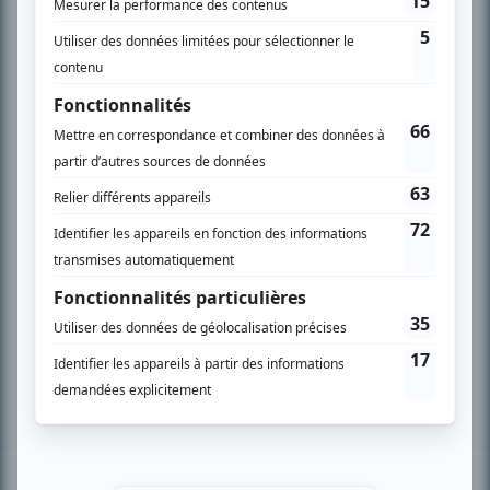
PLAN DU SITE
Accueil
Liste des oeuvres
Liste des comédiens
Recherche avancée
À propos
Nous contacter
Termes et conditions
Politique de confidentialité
Gestion du consentement