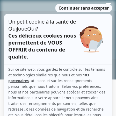
Passer
MENU
au
contenu
Recherche avancée »
JEAN DESCHÊNES