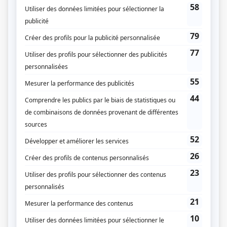
Temps dur
(
Détective Harvey
)
Le dernier chapitre : La vengeance
(
Mêlé
)
Le dernier chapitre
(
Mêlé
)
Sous le signe du lion II
(
Cléophas
)
Omertà, La loi du silence
(
Serge Doucet
)
Les héritiers Duval
(
André Lemieux
)
René Lévesque
(
Jean Duceppe
)
À nous deux!
(
Lieutenant Robert Héroux
)
Là tu parles!
(
M. Bergeron
)
Au nom du père et du fils
(
Eugène Lafresnière
)
Montréal, ville ouverte
(
Capitaine Beaudet
)
Archibald
(
Lartigue
)
Desjardins: la vie d'un homme, l'histoire d'un peuple
(
Honoré Mercier
)
Lance et compte I-II-III
(
Paul Couture, dit le curé
)
La pépinière
(
Georges
)
Les fils de la liberté
(
Bûcheron
)
Le temps d'une paix
(
Joseph Garceau
)