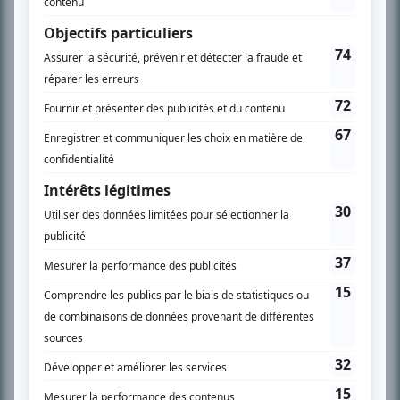
spécialité: la télé québécoise. On peut l’entendre régulièrement commenter
l’actualité télévisuelle au 98,5.
En savoir plus »
SUR LE RÉSEAU BIZZ MÉDIA
PLAN DU SITE
Accueil
Liste des oeuvres
Liste des comédiens
Recherche avancée
À propos
Nous contacter