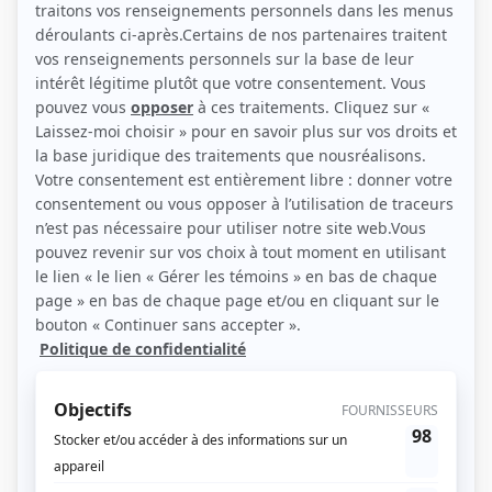
(Source: Photo: Acteurs associés)
Liens
Fiche de Pierre Carl Trudeau sur Showbizz.net
Personnages
Mourir d'amour
(
L'homme interviewé
)